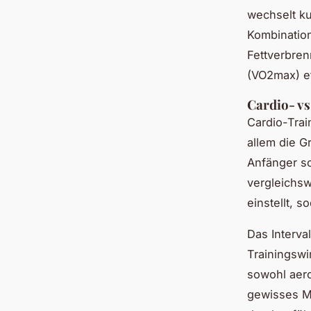
wechselt ku
Kombination
Fettverbren
(VO2max) ef
Cardio- vs
Cardio-Trai
allem die G
Anfänger so
vergleichsw
einstellt, 
Das Interval
Trainingswi
sowohl aero
gewisses Ma