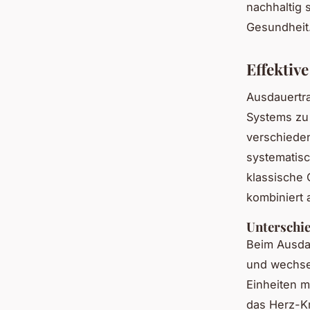
nachhaltig 
Gesundheit
Effektiv
Ausdauertra
Systems zu 
verschieden
systematis
klassische C
kombiniert
Unterschie
Beim Ausdau
und wechsel
Einheiten m
das Herz-Kr