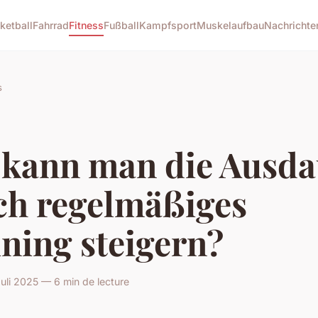
ketball
Fahrrad
Fitness
Fußball
Kampfsport
Muskelaufbau
Nachrichte
s
 kann man die Ausda
ch regelmäßiges
ning steigern?
uli 2025 — 6 min de lecture