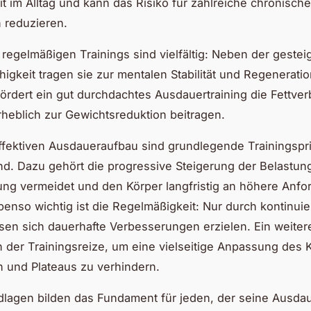
it im Alltag und kann das Risiko für zahlreiche chronische
 reduzieren.
e regelmäßigen Trainings sind vielfältig: Neben der gestei
higkeit tragen sie zur mentalen Stabilität und Regeneratio
rdert ein gut durchdachtes Ausdauertraining die Fettve
heblich zur Gewichtsreduktion beitragen.
ffektiven Ausdaueraufbau sind grundlegende Trainingspr
d. Dazu gehört die progressive Steigerung der Belastun
ng vermeidet und den Körper langfristig an höhere Anf
enso wichtig ist die Regelmäßigkeit: Nur durch kontinuie
ssen sich dauerhafte Verbesserungen erzielen. Ein weitere
on der Trainingsreize, um eine vielseitige Anpassung des 
 und Plateaus zu verhindern.
lagen bilden das Fundament für jeden, der seine Ausda