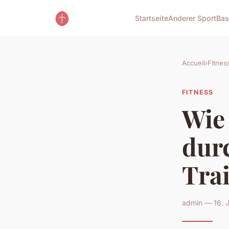
Startseite
Anderer Sport
Bas
Accueil
›
Fitnes
FITNESS
Wie
dur
Trai
admin — 16. J