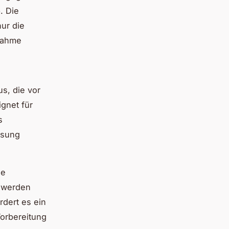
. Die
nur die
fnahme
us, die vor
gnet für
s
ssung
he
t werden
rdert es ein
orbereitung