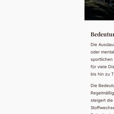
Bedeutun
Die Ausdaue
oder mental
sportlichen
für viele D
bis hin zu 
Die Bedeutu
Regelmäßige
steigert di
Stoffwechse