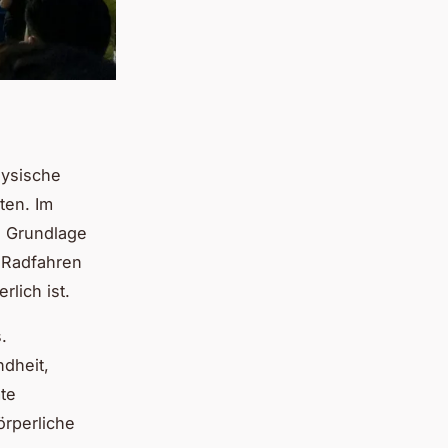
hysische
ten. Im
ie Grundlage
d Radfahren
lich ist.
.
dheit,
mte
örperliche