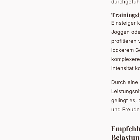
durchgefüh
Trainingsb
Einsteiger 
Joggen oder
profitieren
lockerem Ge
komplexere 
Intensität 
Durch eine
Leistungsni
gelingt es,
und Freude 
Empfehlu
Belastun