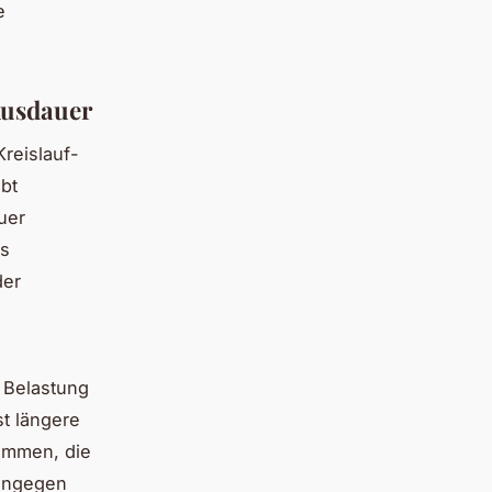
e
Ausdauer
Kreislauf-
bt
uer
as
der
 Belastung
t längere
wimmen, die
hingegen