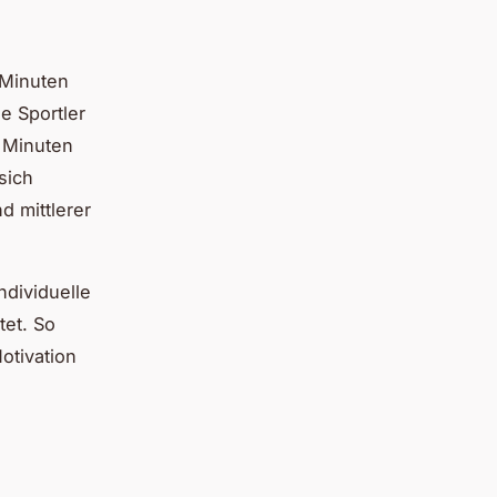
 Minuten
e Sportler
2 Minuten
sich
d mittlerer
dividuelle
tet. So
otivation