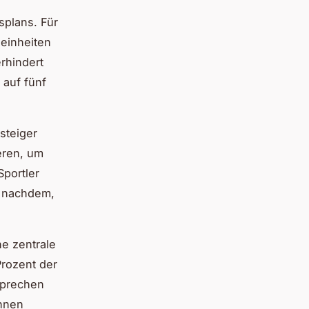
splans. Für
seinheiten
rhindert
 auf fünf
nsteiger
eren, um
portler
e nachdem,
ne zentrale
Prozent der
sprechen
önnen