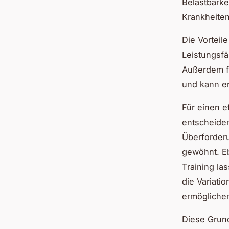
Belastbarke
Krankheiten
Die Vorteil
Leistungsfä
Außerdem fö
und kann er
Für einen e
entscheiden
Überforderu
gewöhnt. Eb
Training la
die Variati
ermöglichen
Diese Grund