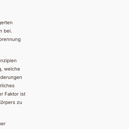
gerten
n bei.
rbrennung
inzipien
g, welche
orderungen
rliches
r Faktor ist
Körpers zu
uer