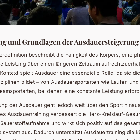
g und Grundlagen der Ausdauersteigerung
rdefinition beschreibt die Fähigkeit des Körpers, eine p
e Leistung über einen längeren Zeitraum aufrechtzuerhal
 Kontext spielt Ausdauer eine essenzielle Rolle, da sie d
isziplinen bildet – von Ausdauersportarten wie Laufen un
Teamsportarten, bei denen eine konstante Leistung erforder
ng der Ausdauer geht jedoch weit über den Sport hinaus
s Ausdauertraining verbessert die Herz-Kreislauf-Gesun
e Sauerstoffaufnahme und wirkt sich positiv auf das gesa
lsystem aus. Dadurch unterstützt Ausdauertraining die k