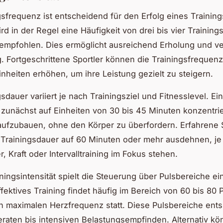
gsfrequenz ist entscheidend für den Erfolg eines Training
rd in der Regel eine Häufigkeit von drei bis vier Training
empfohlen. Dies ermöglicht ausreichend Erholung und ve
. Fortgeschrittene Sportler können die Trainingsfrequenz
inheiten erhöhen, um ihre Leistung gezielt zu steigern.
sdauer variiert je nach Trainingsziel und Fitnesslevel. Ei
h zunächst auf Einheiten von 30 bis 45 Minuten konzentri
aufzubauen, ohne den Körper zu überfordern. Erfahrene S
 Trainingsdauer auf 60 Minuten oder mehr ausdehnen, j
, Kraft oder Intervalltraining im Fokus stehen.
iningsintensität spielt die Steuerung über Pulsbereiche ei
effektives Training findet häufig im Bereich von 60 bis 80 
en maximalen Herzfrequenz statt. Diese Pulsbereiche ent
aten bis intensiven Belastungsempfinden. Alternativ k