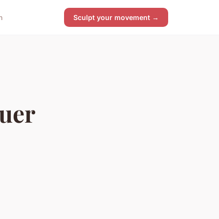
n
Sculpt your movement →
uer